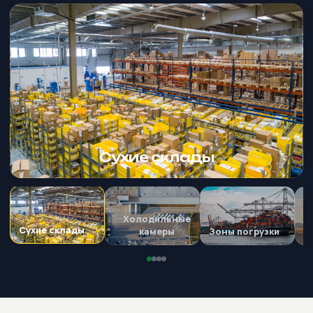
Сухие склады
Холодильные
Сухие склады
камеры
Зоны погрузки