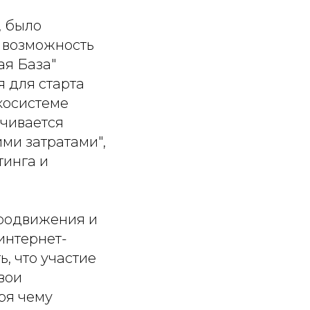
, было
 возможность
ая База"
 для старта
косистеме
чивается
ими затратами"
,
тинга и
продвижения и
интернет-
, что участие
вои
ря чему