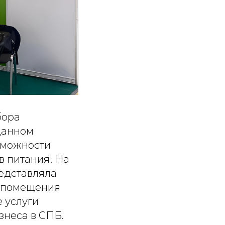
бора
данном
зможности
в питания! На
едставляла
е помещения
 услуги
знеса в СПБ.