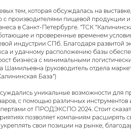
вых тем, которая обсуждалась на выставке
о с производителями пищевой продукции и
знеса в Санкт-Петербурге.
"ТСК "Калининск
ботающие и проверенные временем условия
евой индустрии СПб. Благодаря развитой э
кса и удачному расположению базы обеспе
рост бизнеса с минимальными логистическ
на Шамильевна (руководитель отдела марке
Калининская База")
бсуждались уникальные возможности для 
варов, с помощью различных инструментов 
пертами от ПРОДЭКСПО 2024. Стоит сказать
приятиях позволяет компаниям расширять с
 укреплять свои позиции на рынке, благода