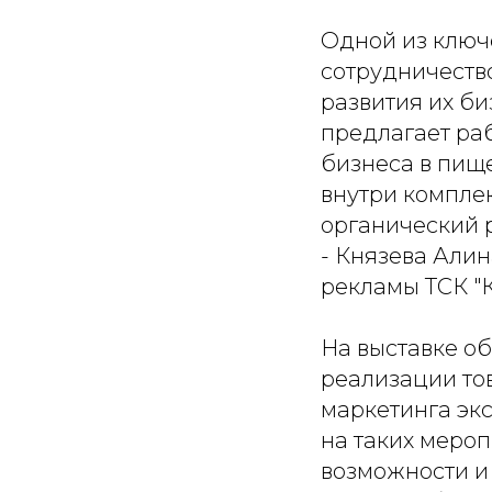
Одной из ключе
сотрудничеств
развития их би
предлагает ра
бизнеса в пищ
внутри компле
органический 
- Князева Али
рекламы ТСК "
На выставке о
реализации то
маркетинга экс
на таких меро
возможности и